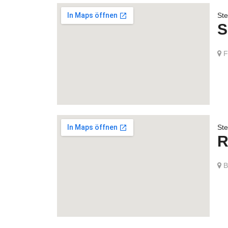
Ste
S
Fi
Ste
R
B