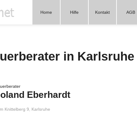
online.net
Home
Hilfe
Kontakt
AGB
teuerberater in Karlsruhe
uerberater
oland Eberhardt
m Knittelberg 9, Karlsruhe