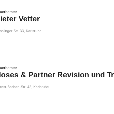
uerberater
ieter Vetter
slinger Str. 33, Karlsruhe
uerberater
oses & Partner Revision und 
nst-Barlach-Str. 42, Karlsruhe