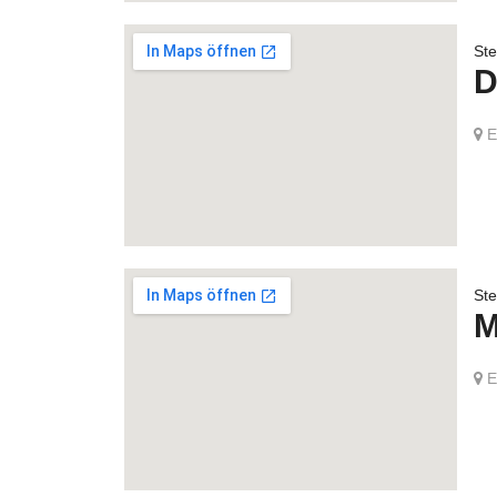
Ste
D
Es
Ste
M
Er