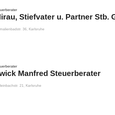
uerberater
irau, Stiefvater u. Partner Stb
malienbadstr. 36, Karlsruhe
uerberater
wick Manfred Steuerberater
einbachstr. 21, Karlsruhe