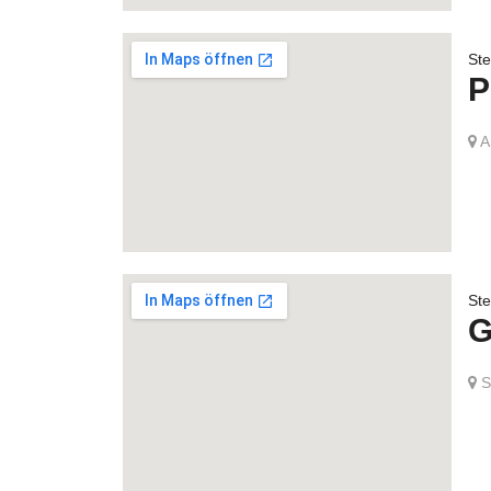
Ste
P
A
Ste
G
St