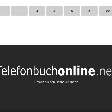
1
2
3
4
5
>
>>
online.net
Einfach suchen, schneller finden