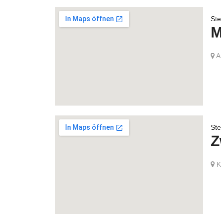
Ste
M
A
Ste
Z
Kl