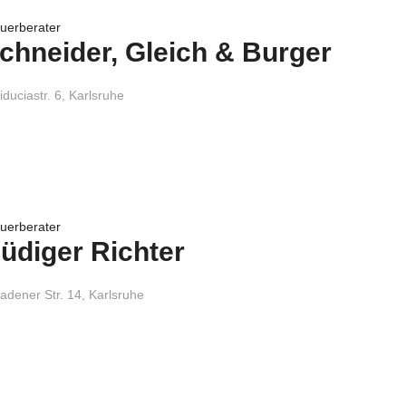
uerberater
chneider, Gleich & Burger
duciastr. 6, Karlsruhe
uerberater
üdiger Richter
adener Str. 14, Karlsruhe