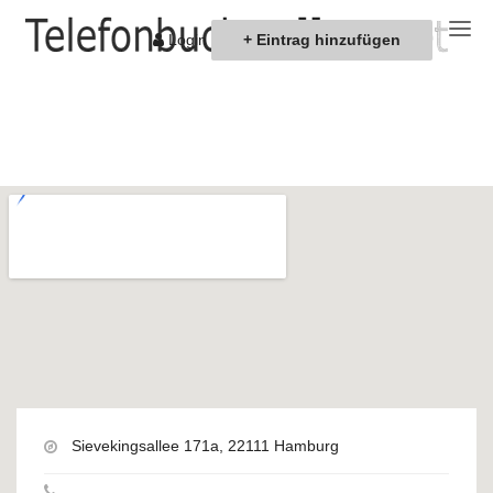
Telefonbuchonline.n
Login
+ Eintrag hinzufügen
color & design cdm
Malereibetrieb GmbH
Sievekingsallee 171a, 22111 Hamburg
Sievekingsallee 171a